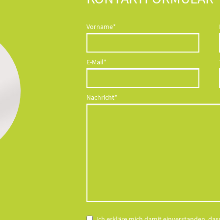
Pflichtfeld
Vorname
*
Pflichtfeld
E-Mail
*
Pflichtfeld
Nachricht
*
Ich erkläre mich damit einverstanden, d