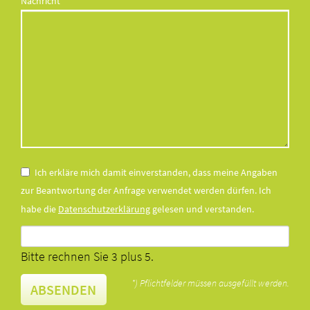
Pflichtfeld
Nachricht
*
Ich erkläre mich damit einverstanden, dass meine Angaben
zur Beantwortung der Anfrage verwendet werden dürfen. Ich
habe die
Datenschutzerklärung
gelesen und verstanden.
Bitte rechnen Sie 3 plus 5.
*) Pflichtfelder müssen ausgefüllt werden.
ABSENDEN