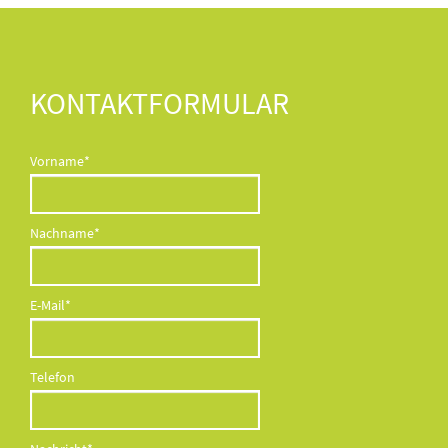
KONTAKTFORMULAR
Pflichtfeld
Vorname
*
Pflichtfeld
Nachname
*
Pflichtfeld
E-Mail
*
Telefon