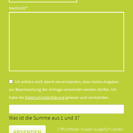
Pflichtfeld
Nachricht
*
Ich erkläre mich damit einverstanden, dass meine Angaben
zur Beantwortung der Anfrage verwendet werden dürfen. Ich
habe die
Datenschutzerklärung
gelesen und verstanden.
Was ist die Summe aus 1 und 3?
*) Pflichtfelder müssen ausgefüllt werden.
ABSENDEN