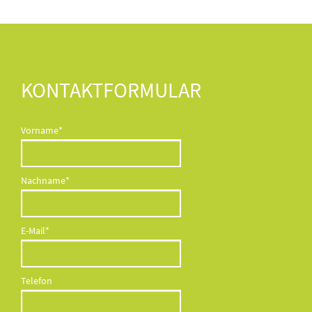
KONTAKTFORMULAR
Pflichtfeld
Vorname
*
Pflichtfeld
Nachname
*
Pflichtfeld
E-Mail
*
Telefon