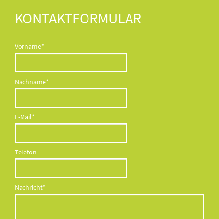
KONTAKTFORMULAR
Pflichtfeld
Vorname
*
Pflichtfeld
Nachname
*
Pflichtfeld
E-Mail
*
Telefon
Pflichtfeld
Nachricht
*