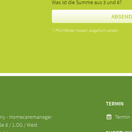
Was ist die Summe aus 3 und 6?
ABSEN
*) Pflichtfelder müssen ausgefüllt werden.
TERMIN
any - Homecaremanager
Termin 
 8 / 1.OG / West