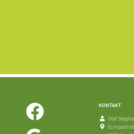
KONTAKT
Olaf Steph
Europastraße