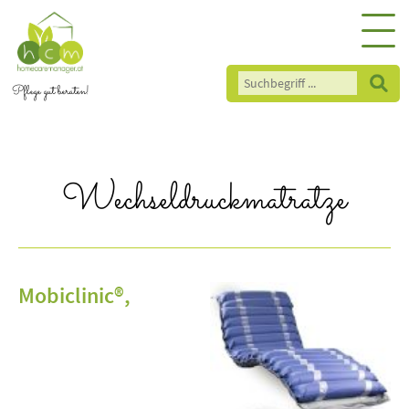
Pflege gut beraten!
Wechseldruckmatratze
Mobiclinic®,